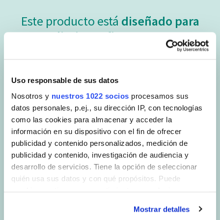
Este producto está
diseñado para
eliminar eficazmente
Las fórmulas de SANYTOL se prueban en un laboratorio de
microbiología y cumplen con las normas AFNOR y europeas
Uso responsable de sus datos
de eficacia antimicrobiana. Garantizan una higiene perfecta
y actúan en:
Nosotros y
nuestros 1022 socios
procesamos sus
datos personales, p.ej., su dirección IP, con tecnologías
como las cookies para almacenar y acceder la
información en su dispositivo con el fin de ofrecer
publicidad y contenido personalizados, medición de
publicidad y contenido, investigación de audiencia y
desarrollo de servicios. Tiene la opción de seleccionar
quién usa sus datos y con qué propósitos. Puede
BACTERIAS
HONGOS
cambiar o retirar su consentimiento en cualquier
momento desde la Declaración de cookies o clicando en
Bactericida según las normas
Fungicida según las normas
Mostrar detalles
el Menú de consentimiento.
EN1276, EN13697 (5 min)
EN1650 y EN13697 (15 min)